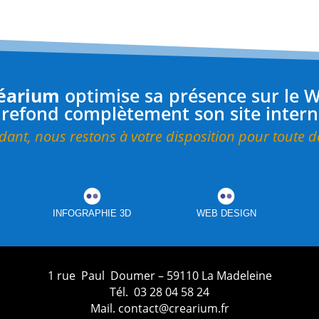
éarium
optimise sa présence sur le 
 refond complètement son site intern
dant, nous restons à votre disposition pour toute
INFOGRAPHIE 3D
WEB DESIGN
1 rue Paul Doumer – 59110 La Madeleine
Tél. 03 28 04 58 24
Mail. contact@crearium.fr