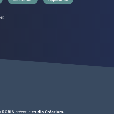
et,
an
ROBIN
créent le
studio Créarium.